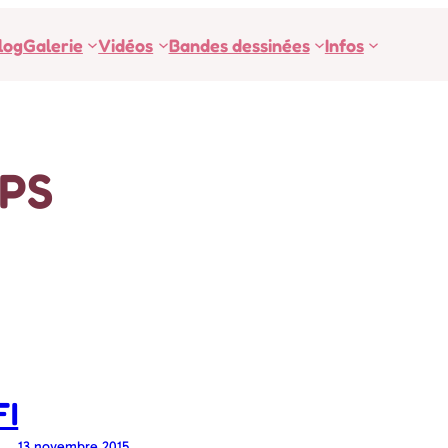
log
Galerie
Vidéos
Bandes dessinées
Infos
IPS
FI
13 novembre 2015