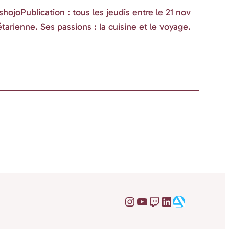
hojoPublication : tous les jeudis entre le 21 nov
tarienne. Ses passions : la cuisine et le voyage.
@sophie_dreamy
YouTube
Twitch
LinkedIn