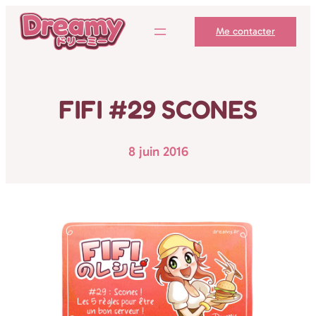
Aller
Me contacter
au
contenu
FIFI #29 SCONES
8 juin 2016