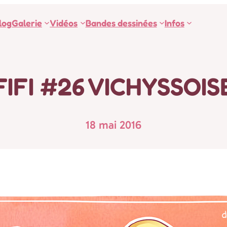
log
Galerie
Vidéos
Bandes dessinées
Infos
FIFI #26 VICHYSSOIS
18 mai 2016