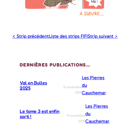
< Strip précédent
Liste des strips FIFI
Strip suivant >
DERNIÈRES PUBLICATIONS…
Les Pierres
Val en Bulles
du
9 novembre
2025
Cauchemar
2025
Les Pierres
Le tome 3 est enfin
du
5 novembre
sorti !
Cauchemar
2025