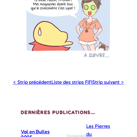
< Strip précédent
Liste des strips FIFI
Strip suivant >
DERNIÈRES PUBLICATIONS…
Les Pierres
Val en Bulles
du
9 novembre
2025