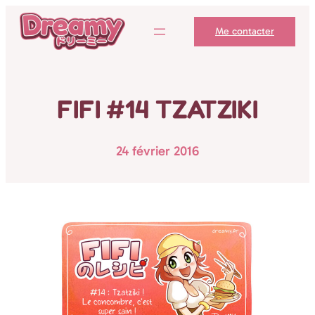
Aller
Me contacter
au
contenu
FIFI #14 TZATZIKI
24 février 2016