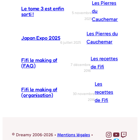
Les Pierres
Le tome 3 est enfin
du
5 novembre
sorti !
Cauchemar
2025
Les Pierres du
Japan Expo 2025
Cauchemar
6 juillet 2025
Les recettes
Fifi le making of
7 décembre
(FAQ)
de Fifi
2016
Les
Fifi le making of
recettes
30 novembre
(organisation)
de Fifi
2016
@sophie_
YouTube
Twitc
© Dreamy 2006-2026 •
Mentions légales
•