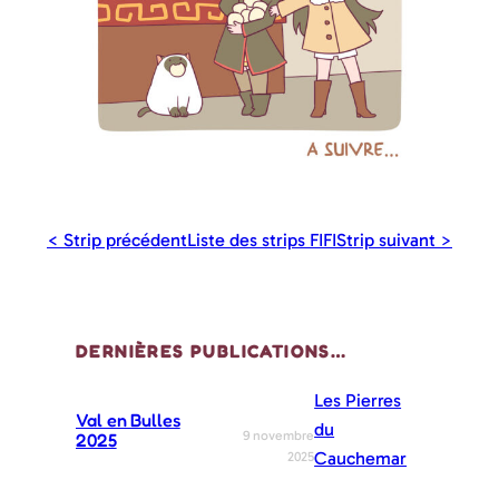
< Strip précédent
Liste des strips FIFI
Strip suivant >
DERNIÈRES PUBLICATIONS…
Les Pierres
Val en Bulles
du
9 novembre
2025
Cauchemar
2025