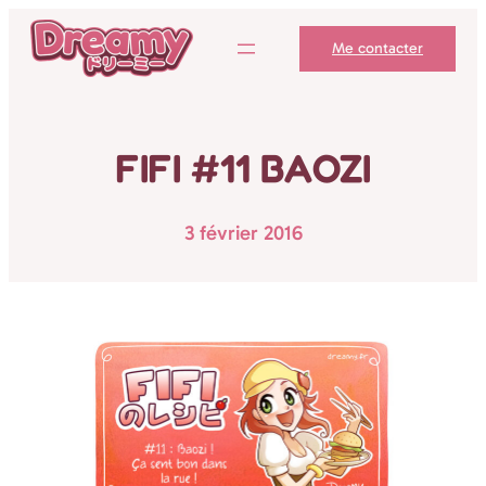
Aller
Me contacter
au
contenu
FIFI #11 BAOZI
3 février 2016