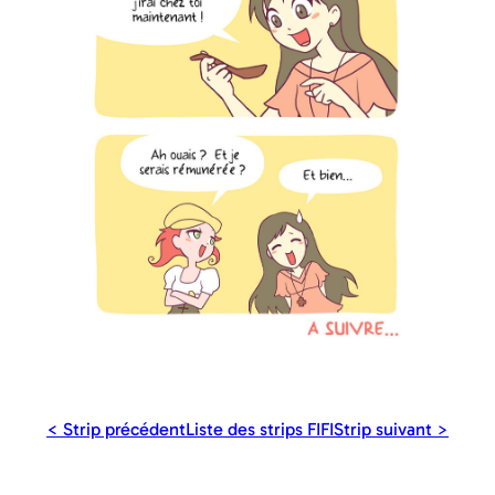
< Strip précédent
Liste des strips FIFI
Strip suivant >